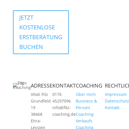
JETZT
KOSTENLOSE
ERSTBERATUNG
BUCHEN
ADRESSE
KONTAKT
COACHING
RECHTLIC
Vitali Fitz
0176
Über mich
Impressum
Grundfeld
45297096
Business &
Datenschutz
19
info@fitz-
Personl
Kontakt
38468
coaching.de
Coaching
Ehra-
Verkaufs
Lessien
Coaching