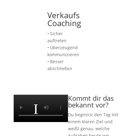
Business
Verkaufs
Psychologisch
&
Coaching
Berater
Personal
• Sicher
• Selbstvertrauen stärken
Coaching
auftreten
• Mentale Blockaden lösen
• Überzeugend
• Klarheit gewinnen
• Strategien
kommunizieren
entwickeln
• Besser
•
abschließen
Entscheidungen
treffen
• Wachstum
ermöglichen
Kommt dir das
bekannt vor?
Du beginnst den Tag mit
einem klaren Ziel und
weißt genau, welche
Aufgaben heute von