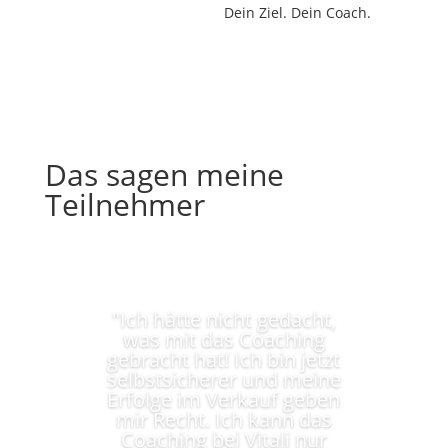
Dein Ziel. Dein Coach.
Das sagen meine
Teilnehmer
"Ich hätte nicht gedacht,
was mit das Coaching
gebracht hat! Ich bin jetzt
selbstsicherer und meine
Erfolge im Verkauf geben
mir Recht. Ich kann das
Coaching bei Vitali nur